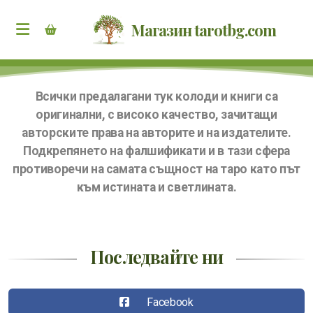
Магазин tarotbg.com
Всички предалагани тук колоди и книги са
оригинални, с високо качество, зачитащи
авторските права на авторите и на издателите.
Подкрепянето на фалшификати и в тази сфера
противоречи на самата същност на таро като път
към истината и светлината.
Последвайте ни
Facebook