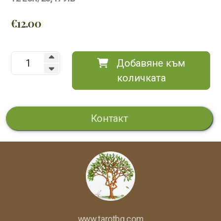
€
12.00
Добавяне към
количката
Контакт
www.tarotbg.com