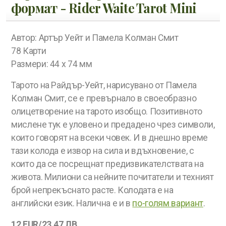
формат - Rider Waite Tarot Mini
Автор: Артър Уейт и Памела Колман Смит
78 Карти
Размери: 44 х 74 мм
Тарото на Райдър-Уейт, нарисувано от Памела
Колман Смит, се е превърнало в своеобразно
олицетворение на тарото изобщо. Позитивното
мислене тук е уловено и предадено чрез символи,
които говорят на всеки човек. И в днешно време
тази колода е извор на сила и вдъхновение, с
които да се посрещнат предизвикателствата на
живота. Милиони са нейните почитатели и техният
брой непрекъснато расте. Колодата е на
английски език. Налична е и в
по-голям вариант
.
12 EUR/23,47 ЛВ