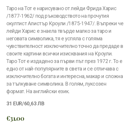
Таро на Тот е нарисувано от лейди Фрида Харис
/1877-1962/ под ръководството на прочутия
окултист Алистър Кроули /1875-1947/. Въпреки че
лейди Харис е знаела твърде малко за таро и
неговата символика, тя е успяла с голяма
чувствителност изключително точно да предаде в
своите картини всички изисквания на Кроули.
Таро Тот е издадено за първи път през 1972 г. То е
едно от най-популярните в света и се отличава с
изключително богата и интересна, макар и сложна
за тълкуване символика. В голям, луксозен
формат. На английски език.
31 EUR/60,63 ЛВ
€
31.00