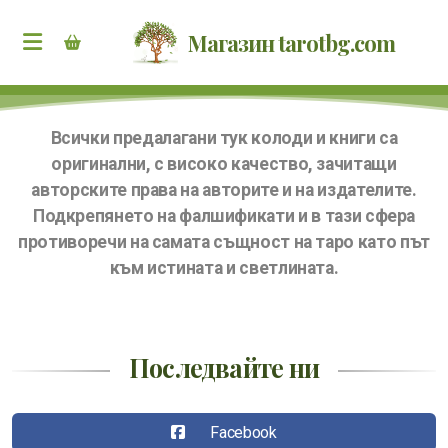
Магазин tarotbg.com
Всички предалагани тук колоди и книги са
оригинални, с високо качество, зачитащи
авторските права на авторите и на издателите.
Подкрепянето на фалшификати и в тази сфера
противоречи на самата същност на таро като път
към истината и светлината.
Последвайте ни
Facebook