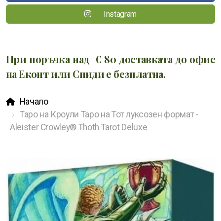
Instagram
При поръчка над € 80 доставката до офис
на Еконт или Спиди е безплатна.
Начало
Таро на Кроули Таро на Тот луксозен формат -
Aleister Crowley® Thoth Tarot Deluxe