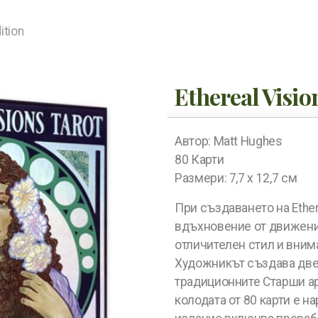
ition
Ethereal Visio
Автор: Matt Hughes
80 Карти
Размери: 7,7 x 12,7 см
При създаването на Ether
вдъхновение от движени
отличителен стил и вним
Художникът създава две 
традиционните Старши а
колодата от 80 карти е н