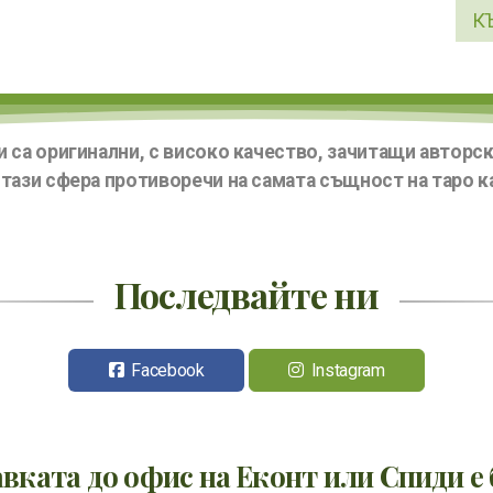
К
и са оригинални, с високо качество, зачитащи авторски
тази сфера противоречи на самата същност на таро ка
Последвайте ни
Facebook
Instagram
вката до офис на Еконт или Спиди е 