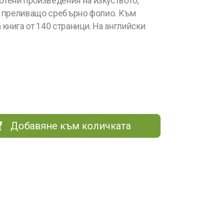
тени произведения на изкуството,
 с преливащо сребърно фолио. Към
книга от 140 страници. На английски
Добавяне към количката