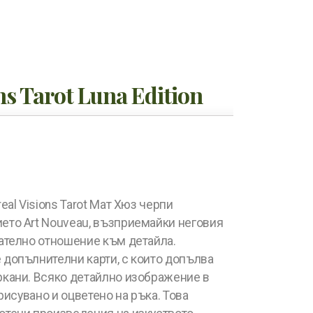
ns Tarot Luna Edition
eal Visions Tarot Мат Хюз черпи
ето Art Nouveau, възприемайки неговия
ателно отношение към детайла.
допълнителни карти, с които допълва
ркани. Всяко детайлно изображение в
арисувано и оцветено на ръка. Това