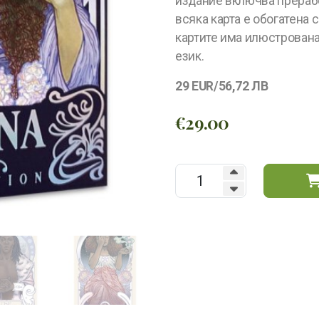
издание включва прерабо
всяка карта е обогатена
картите има илюстрована 
език.
29 EUR/56,72 ЛВ
€
29.00