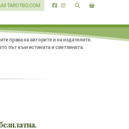
ЪМ TAROTBG.COM
те права на авторите и на издателите.
то път към истината и светлината.
безплатна.